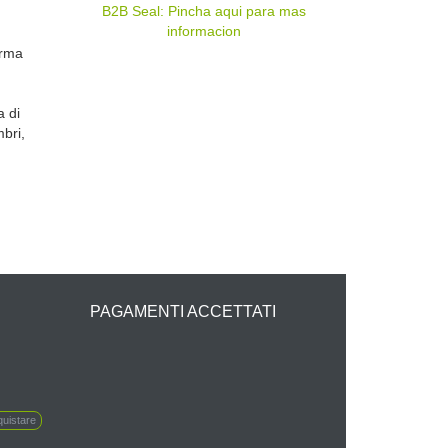
erma
a di
bri,
PAGAMENTI ACCETTATI
uistare