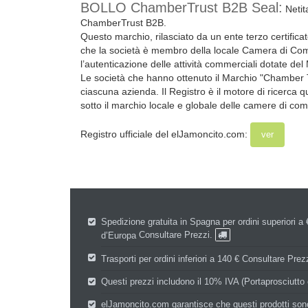
BOLLO ChamberTrust B2B Seal:
Netit
ChamberTrust B2B.
Questo marchio, rilasciato da un ente terzo certificat
che la società è membro della locale Camera di Co
l’autenticazione delle attività commerciali dotate de
Le società che hanno ottenuto il Marchio "Chamber T
ciascuna azienda. Il Registro è il motore di ricerca
sotto il marchio locale e globale delle camere di co
Registro ufficiale del elJamoncito.com:
ver
Spedizione gratuita in Spagna per ordini superiori a 
d’Europa
Consultare Prezzi.
Trasporti per ordini inferiori a 140 €
Consultare Prez
Questi prezzi includono il 10% IVA (Portaprosciutto
elJamoncito.com garantisce che questi prodotti sono