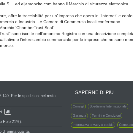
alia S.L. ed eljamoncito.com hanno il Marchio di sicurezza elettronica
ore, offre la tracciabilità per un’ impresa che opera in "Internet" e conf
mmercio e Industria. Le Camere di Commercio locali confermano
l Marchio 'ChamberTrust Seal'.
rust" sono iscritte nell’omonimo Registro con una descrizione complet
 qualitativo e l’interscambio commerciale per le imprese che ne sono mem
mmercio.
SAPERNE DI PIÙ
€ 140. Per le spedizioni nel resto
Consigli
Spedizione Internazionale
zi.
Garanzia
Termini e Condizioni
 e Polo 21%).
Informativa privacy e cookie
Come acq
 di prima qualitá.