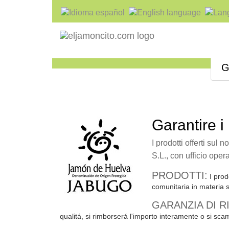
G
Garantire i 
I prodotti offerti sul
S.L., con ufficio oper
PRODOTTI:
I prod
comunitaria in materia s
GARANZIA DI 
qualitá, si rimborserá l'importo interamente o si sca