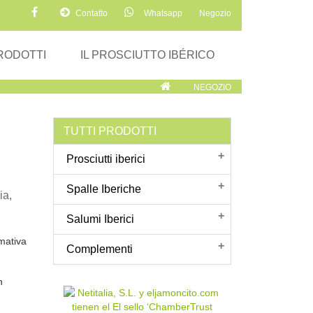
Contatto
Whatsapp
Negozio
RODOTTI
IL PROSCIUTTO IBÉRICO
NEGOZIO
TUTTI PRODOTTI
Prosciutti iberici
Spalle Iberiche
ia,
Salumi Iberici
rmativa
Complementi
n