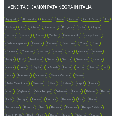
VENDITA DI JAMON PATA NEGRA IN ITALIA:
Agrigento
Alessandria
Ancona
Aosta
Arezzo
Ascoli Piceno
Asti
Avellino
Bari
Belluno
Benevento
Bergamo
Biella
Bologna
Bolzano
Brescia
Brindisi
Cagliari
Caltanissetta
Campobasso
Carbonia Iglesias
Caserta
Catania
Catanzaro
Chieti
Como
Cosenza
Cremona
Crotone
Cuneo
Enna
Ferrara
Firenze
Foggia
Forli
Frosinone
Genova
Gorizia
Grosseto
Imperia
Isernia
Latina
L'Aquila
La Spezia
Lecce
Lecco
Livorno
Lodi
Lucca
Macerata
Mantova
Massa Carrara
Matera
Medio Campidano
Messina
Milano
Modena
Napoli
Novara
Nuoro
Ogliastra
Olbia Tempio
Oristano
Padova
Palermo
Parma
Pavia
Perugia
Pesaro
Pescara
Piacenza
Pisa
Pistoia
Pordenone
Potenza
Prato
Ragusa
Ravenna
Reggio Calabria
Reggio Emilia
Rieti
Rimini
Roma
Rovigo
Salerno
Sassari