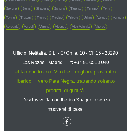
Savona
Siena
Siracusa
Sondrio
Taranto
Teramo
Terni
Torino
Trapani
Trento
Treviso
Trieste
Udine
Varese
Venezia
Verbania
Vercelli
Verona
Vicenza
Vibo Valentia
Viterbo
Ufficio: Netitalia, S.L. - C/ Chile, 10 - Of. 15 - 28290
Las Rozas - Madrid - Tlf: +34 91 0513 040
elJamoncito.com Vi offre il migliore prosciutto
Iberico, il vero Pata Negra, trattando soltanto
prodotti di qualitá.
L'esclusivo Jamon Iberico Spagnolo senza
muoversi di casa.