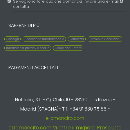
Se vogliono fare qualche domanda, inviare una e-mail
contatta
SAPERNE DI PIÙ
Consigli
Spedizione Internazionale
Garanzia
Termini e Condizioni
Informativa privacy e cookie
Come acquistare
PAGAMENTI ACCETTATI
Netitalia, S.L. - C/ Chile, 10 - 28290 Las Rozas -
Madrid (SPAGNA)- Tlf: +34 91 630 75 86 -
eljamoncito.com
elJamoncito.com Vi offre il migliore Prosciutto