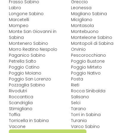
Frasso Sabino
Greccio
Labro
Leonessa
Longone Sabino
Magliano Sabina
Marcetelli
Micigliano
Mompeo
Montasola
Monte San Giovanni in
Montebuono
Sabina
Monteleone Sabino
Montenero Sabino
Montopoli di Sabina
Morro Reatino Nespolo
Orvinio
Paganico Sabino
Pescorocchiano
Petrella Salto
Poggio Bustone
Poggio Catino
Poggio Mirteto
Poggio Moiano
Poggio Nativo
Poggio San Lorenzo
Posta
Pozzaglia Sabino
Rieti
Rivodutri
Rocca Sinibalda
Roccantica
Salisano
Scandriglia
Selci
Stimigliano
Tarano
Toffia
Torri in Sabina
Torricella in Sabina
Turania
Vacone
Varco Sabino