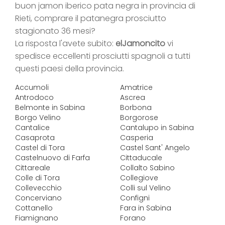
buon jamon iberico pata negra in provincia di
Rieti, comprare il patanegra prosciutto
stagionato 36 mesi?
La risposta l'avete subito:
elJamoncito
vi
spedisce eccellenti prosciutti spagnoli a tutti
questi paesi della provincia.
Accumoli
Amatrice
Antrodoco
Ascrea
Belmonte in Sabina
Borbona
Borgo Velino
Borgorose
Cantalice
Cantalupo in Sabina
Casaprota
Casperia
Castel di Tora
Castel Sant' Angelo
Castelnuovo di Farfa
Cittaducale
Cittareale
Collalto Sabino
Colle di Tora
Collegiove
Collevecchio
Colli sul Velino
Concerviano
Configni
Cottanello
Fara in Sabina
Fiamignano
Forano