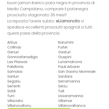
buon jamon iberico pata negra in provincia di
Medio Campidano, comprare il patanegra
prosciutto stagionato 36 mesi?
La risposta l'avete subito:
elJamoncito
vi
spedisce eccellenti prosciutti spagnoli a tutti
questi paesi della provincia.
Arbus
Barumini
Collinas
Furtei
Genuri
Gesturi
Gonnosfanadiga
Guspini
Las Plassas
Lunamatrona
Pabillonis
Pauli Arbarei
Samassi
San Gavino Monreale
Sanluri
Sardara
Segariu
Serramanna
Serrenti
Setzu
Siddi
Tuili
Turri
Ussaramanna
Villacidro
Villamar
Villanovaforru
Villanovafranca