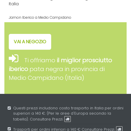
Jamon Iberico a Medio Campidano
VAI A NEGOZIO
Ti offriamo
il miglior prosciutto
iberico
pata negra in provincia di
Medio Campidano (Italia)
Questi prezzi includono costo trasporto in Italia per ordini
superiori a 140 €. (Per le aree d'Europa secondo la
tabella).
Consultare Prezzi.
Trasporti per ordini inferiori a 140 €
Consultare Prezzi.