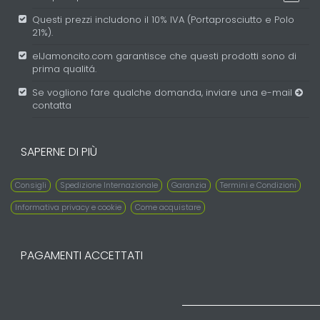
Questi prezzi includono il 10% IVA (Portaprosciutto e Polo
21%).
elJamoncito.com garantisce che questi prodotti sono di
prima qualitá.
Se vogliono fare qualche domanda, inviare una e-mail
contatta
SAPERNE DI PIÙ
Consigli
Spedizione Internazionale
Garanzia
Termini e Condizioni
Informativa privacy e cookie
Come acquistare
PAGAMENTI ACCETTATI