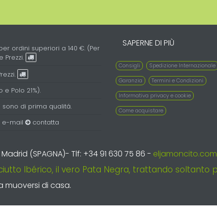
SAPERNE DI PIÙ
per ordini superiori a 140 €. (Per
e Prezzi.
Consigli
Spedizione Internazionale
rezzi.
Garanzia
Termini e Condizioni
o e Polo 21%).
Informativa privacy e cookie
 sono di prima qualitá.
Come acquistare
a e-mail
contatta
s - Madrid (SPAGNA)- Tlf: +34 91 630 75 86 -
eljamoncito.com
iutto Ibérico, il vero Pata Negra, trattando soltanto pr
a muoversi di casa.