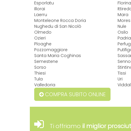
Esporlatu
Florin
Illorai
Ittired
Laerru
Mara
Monteleone Rocca Doria
Mores
Nughedu di San Nicolò
Nule
Olmedo
Osilo
Ozieri
Padria
Ploaghe
Perfu
Pozzomaggiore
Putifig
Santa Maria Coghinas
Sassar
Semestene
Sennor
Sorso
Stintin
Thiesi
Tissi
Tula
Uri
Valledoria
Vidda
COMPRA SUBITO ONLINE
Ti offriamo
il miglior prosciu