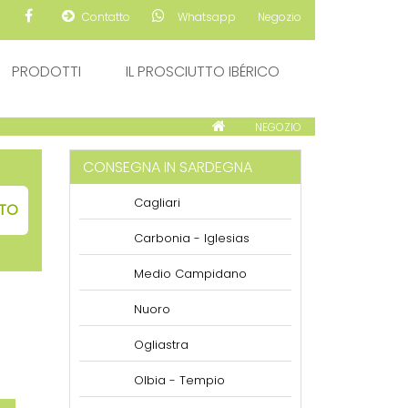
Contatto
Whatsapp
Negozio
PRODOTTI
IL PROSCIUTTO IBÉRICO
NEGOZIO
CONSEGNA IN SARDEGNA
Cagliari
ITO
Carbonia - Iglesias
Medio Campidano
Nuoro
Ogliastra
Olbia - Tempio