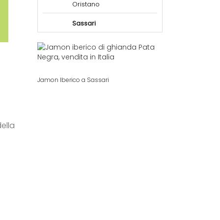
Oristano
Sassari
e
Jamon Iberico a Sassari
della