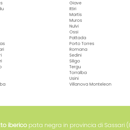
as
Giave
du
Ittiri
Martis
Muros
Nulvi
Ossi
Pattada
gas
Porto Torres
ari
Romana
i
Sedini
i
Siligo
o
Tergu
Torralba
Usini
lba
Villanova Monteleon
tto iberico
pata negra in provincia di Sassari (I