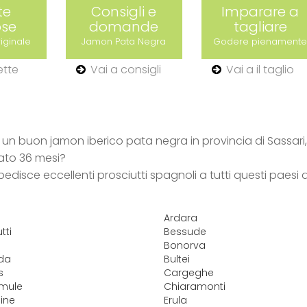
te
Consigli e
Imparare a
ose
domande
tagliare
iginale
Jamon Pata Negra
Godere pienament
ette
Vai a consigli
Vai a il taglio
n buon jamon iberico pata negra in provincia di Sassari,
ato 36 mesi?
pedisce eccellenti prosciutti spagnoli a tutti questi paesi 
Ardara
tti
Bessude
Bonorva
dda
Bultei
s
Cargeghe
mule
Chiaramonti
ine
Erula