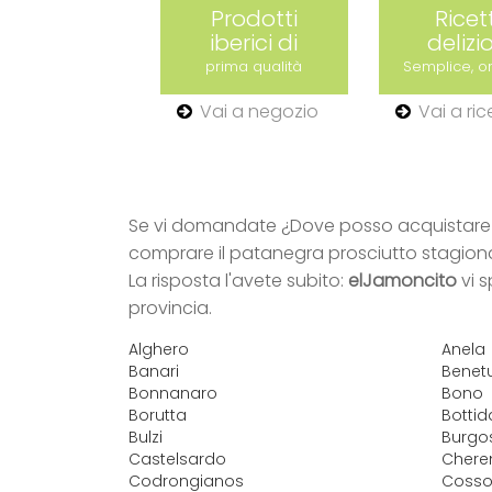
Prodotti
Ricet
iberici di
delizi
prima qualità
Semplice, or
Vai a negozio
Vai a ric
Se vi domandate ¿Dove posso acquistare u
comprare il patanegra prosciutto stagion
La risposta l'avete subito:
elJamoncito
vi s
provincia.
Alghero
Anela
Banari
Benetu
Bonnanaro
Bono
Borutta
Botti
Bulzi
Burgo
Castelsardo
Chere
Codrongianos
Cosso