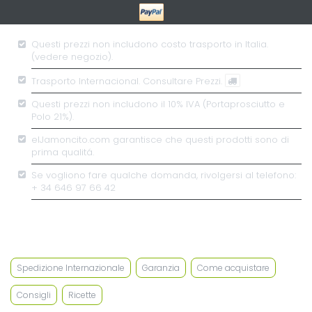
Questi prezzi non includono costo trasporto in Italia.
(vedere negozio).
Trasporto Internacional.
Consultare Prezzi.
Questi prezzi non includono il 10% IVA (Portaprosciutto e
Polo 21%).
elJamoncito.com garantisce che questi prodotti sono di
prima qualitá.
Se vogliono fare qualche domanda, rivolgersi al telefono:
+ 34 646 97 66 42
SAPERNE DI PIÙ
Spedizione Internazionale
Garanzia
Come acquistare
Consigli
Ricette