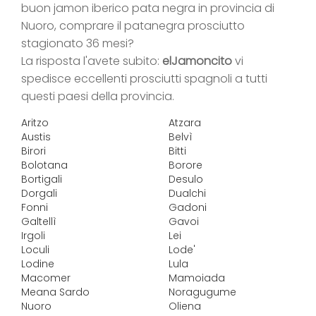
buon jamon iberico pata negra in provincia di
Nuoro, comprare il patanegra prosciutto
stagionato 36 mesi?
La risposta l'avete subito:
elJamoncito
vi
spedisce eccellenti prosciutti spagnoli a tutti
questi paesi della provincia.
Aritzo
Atzara
Austis
Belvì
Birori
Bitti
Bolotana
Borore
Bortigali
Desulo
Dorgali
Dualchi
Fonni
Gadoni
Galtellì
Gavoi
Irgoli
Lei
Loculi
Lode'
Lodine
Lula
Macomer
Mamoiada
Meana Sardo
Noragugume
Nuoro
Oliena