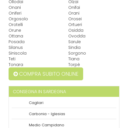
Ollodai
Olzai
Onani
Onifai
Oniferi
Orani
Orgosolo
Orosei
Orotelli
Ortueri
Orune
Osidda
Ottana
Ovodda
Posada
Sarule
Silanus
Sindia
Siniscola
Sorgono
Teti
Tiana
Tonara
Torpè
COMPRA SUBITO ONLINE
CONSEGNA IN SARDEGNA
Cagliari
Carbonia - Iglesias
Medio Campidano