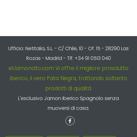
PAGAMENTI ACCETTATI
Ufficio: Netitalia, S.L. - C/ Chile, 10 - Of. 15 - 28290 Las
Rozas - Madrid - Tlf: +34 91 0513 040
elJamoncito.com Vi offre il migliore prosciutto
Iberico, il vero Pata Negra, trattando soltanto
prodotti di qualitá.
L'esclusivo Jamon Iberico Spagnolo senza
muoversi di casa.